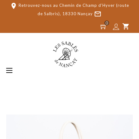
place
Retrouvez-nous au Chemin de Champ d’Hyver (route
mail_outline
de Salbris), 18330 Nançay
0
shopping_cart
Basculer
☰
la
navigation