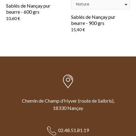
Sablés de Nançay pur
beurre - 600 grs
Sablés de Nançay pur
Prix
10,60 €
beurre - 900 grs
Prix
15,40 €
Chemin de Champ d’Hyver (route de Salbris),
18330 Nançay
02.48.51.81.19