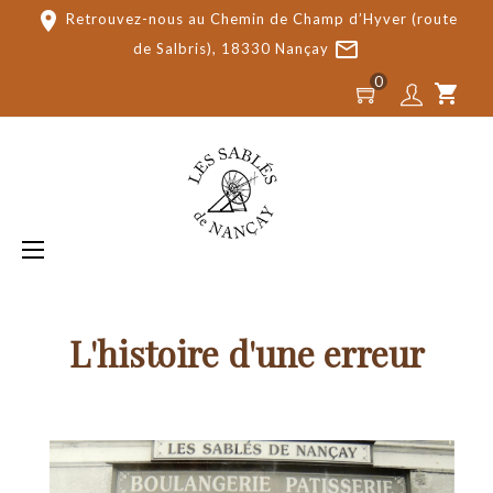
place
Retrouvez-nous au Chemin de Champ d’Hyver (route
mail_outline
de Salbris), 18330 Nançay
0
shopping_cart
Basculer
☰
la
navigation
L'histoire d'une erreur