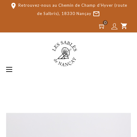
place
Retrouvez-nous au Chemin de Champ d’Hyver (route
mail_outline
de Salbris), 18330 Nançay
0
shopping_cart
Basculer
☰
la
navigation