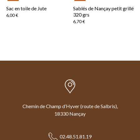
Sac en toile de Jute
Sablés de Nançay petit grillé
320 grs
Prix
6,00 €
Prix
6,70 €
Chemin de Champ d’Hyver (route de Salbris),
18330 Nançay
02.48.51.81.19