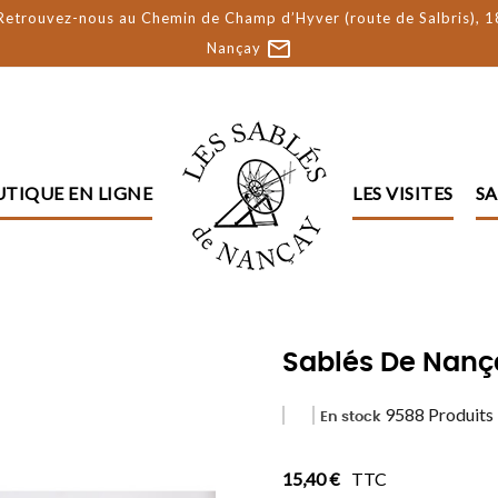
etrouvez-nous au Chemin de Champ d’Hyver (route de Salbris), 
mail_outline
Nançay
TIQUE EN LIGNE
LES VISITES
SA
Sablés De Nança
9588 Produits
En stock
15,40 €
TTC