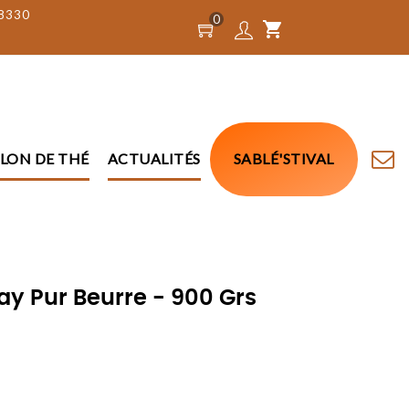
18330
0
shopping_cart
LON DE THÉ
ACTUALITÉS
SABLÉ'STIVAL
y Pur Beurre - 900 Grs