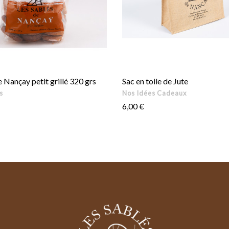
 Nançay petit grillé 320 grs
Sac en toile de Jute
s
Nos Idées Cadeaux
Prix
6,00 €