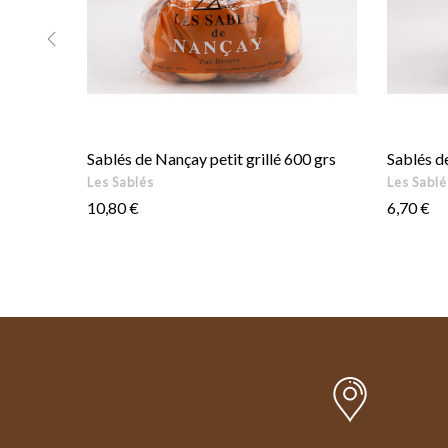
‹
Sablés de Nançay petit grillé 600 grs
Sablés de
Les Sablés
Les Sablé
Prix
Prix
10,80 €
6,70 €