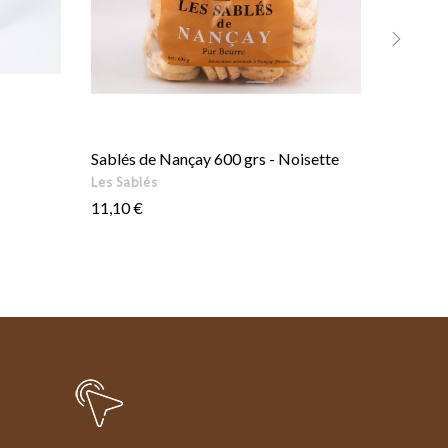
›
Sablés de Nançay 600 grs - Noisette
Sablés d
Les Sablés
Les Sabl
Prix
Prix
11,10 €
6,80 €