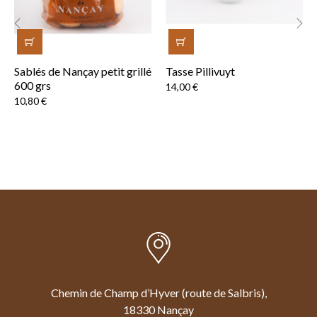
‹
›
Sablés de Nançay petit grillé
Tasse Pillivuyt
600 grs
Prix
14,00 €
Prix
10,80 €
Chemin de Champ d’Hyver (route de Salbris),
18330 Nançay