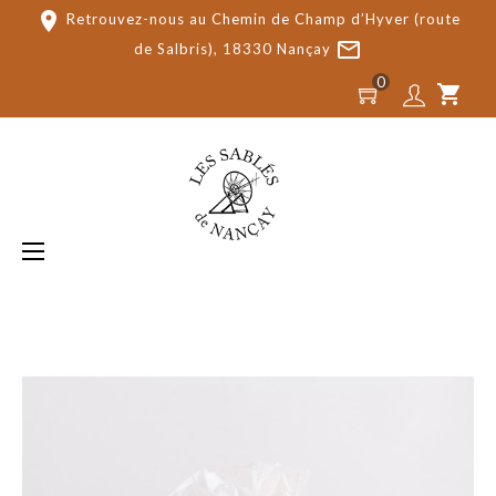
place
Retrouvez-nous au Chemin de Champ d’Hyver (route
mail_outline
de Salbris), 18330 Nançay
0
shopping_cart
Basculer
☰
la
navigation