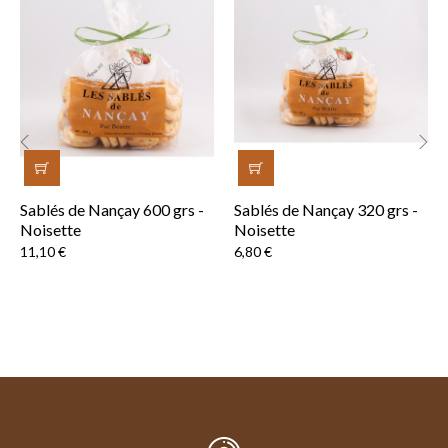
‹
›
Sablés de Nançay 600 grs -
Sablés de Nançay 320 grs -
Noisette
Noisette
Prix
Prix
11,10 €
6,80 €