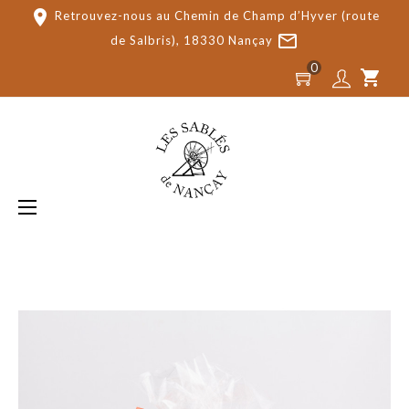
place
Retrouvez-nous au Chemin de Champ d’Hyver (route
mail_outline
de Salbris), 18330 Nançay
0
shopping_cart
Basculer
☰
la
navigation